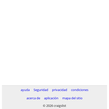
ayuda
Seguridad
privacidad
condiciones
acerca de
aplicación
mapa del sitio
© 2026 craigslist