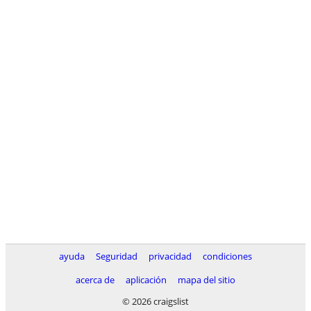
ayuda
Seguridad
privacidad
condiciones
acerca de
aplicación
mapa del sitio
© 2026 craigslist