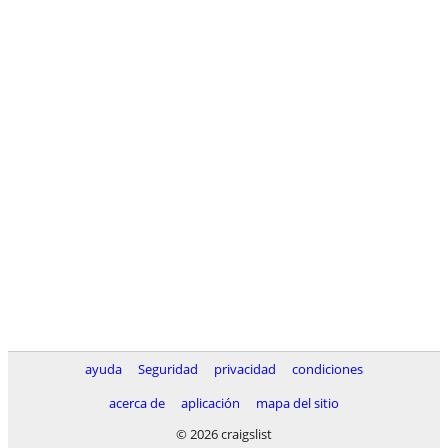
ayuda
Seguridad
privacidad
condiciones
acerca de
aplicación
mapa del sitio
© 2026 craigslist