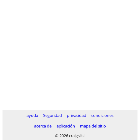
ayuda
Seguridad
privacidad
condiciones
acerca de
aplicación
mapa del sitio
© 2026 craigslist