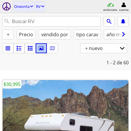
Oneonta
RV
anúnciate
cuenta
+
Precio
vendido por
tipo carav
año model
+ nuevo
1 - 2
de 60
$30,995