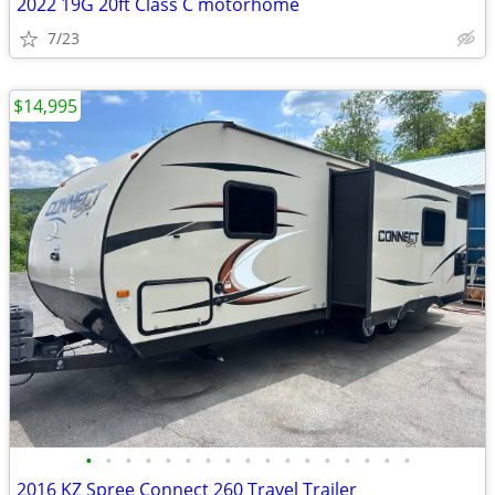
2022 19G 20ft Class C motorhome
7/23
$14,995
•
•
•
•
•
•
•
•
•
•
•
•
•
•
•
•
•
2016 KZ Spree Connect 260 Travel Trailer