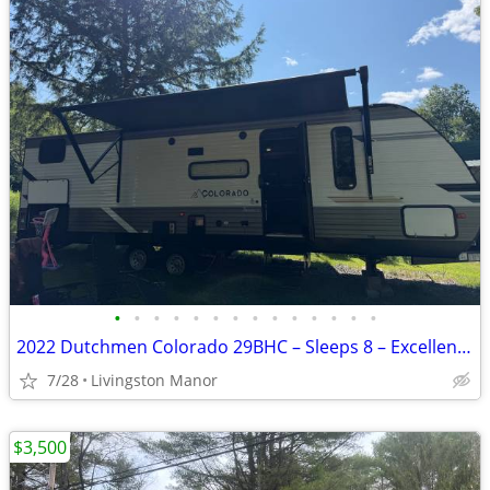
•
•
•
•
•
•
•
•
•
•
•
•
•
•
2022 Dutchmen Colorado 29BHC – Sleeps 8 – Excellent Condition
7/28
Livingston Manor
$3,500