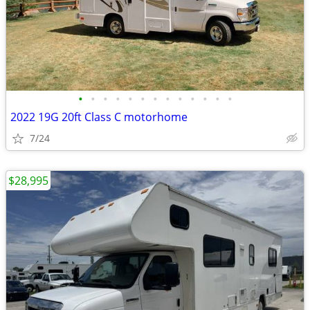
•
•
•
•
•
•
•
•
•
•
•
•
•
2022 19G 20ft Class C motorhome
7/24
$28,995