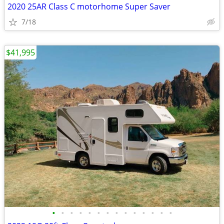
2020 25AR Class C motorhome Super Saver
7/18
$41,995
•
•
•
•
•
•
•
•
•
•
•
•
•
•