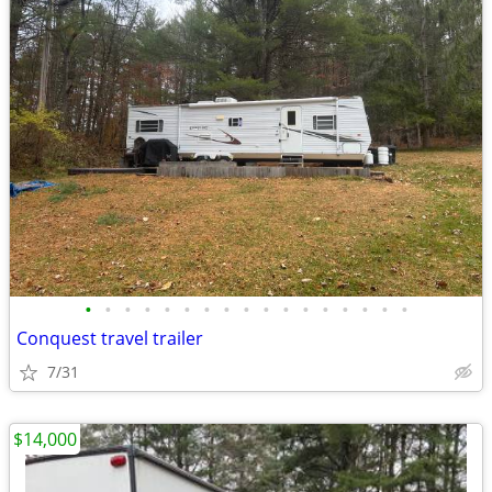
•
•
•
•
•
•
•
•
•
•
•
•
•
•
•
•
•
Conquest travel trailer
7/31
$14,000