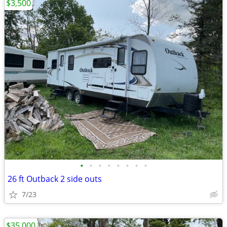
$3,500
•
•
•
•
•
•
•
•
26 ft Outback 2 side outs
7/23
$35,000