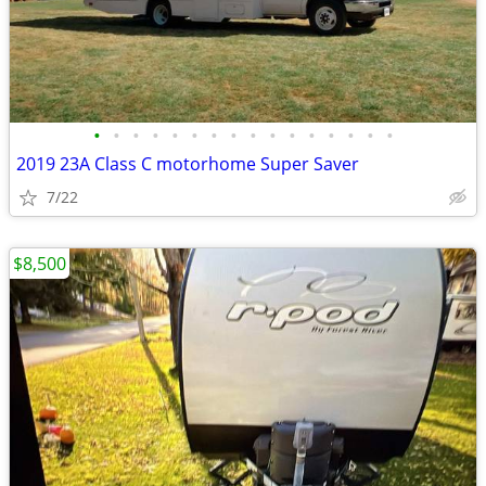
•
•
•
•
•
•
•
•
•
•
•
•
•
•
•
•
2019 23A Class C motorhome Super Saver
7/22
$8,500