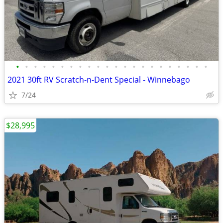
•
•
•
•
•
•
•
•
•
•
•
•
•
•
•
•
•
•
•
•
•
•
2021 30ft RV Scratch-n-Dent Special - Winnebago
7/24
$28,995