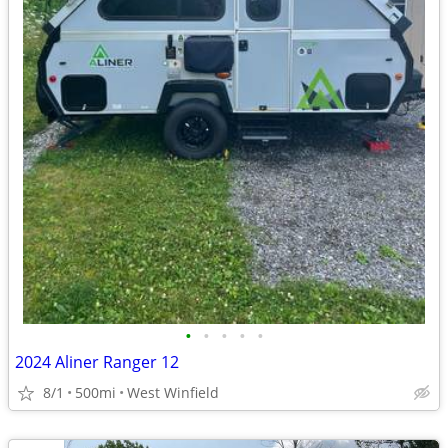
•
•
•
•
•
2024 Aliner Ranger 12
8/1
500mi
West Winfield