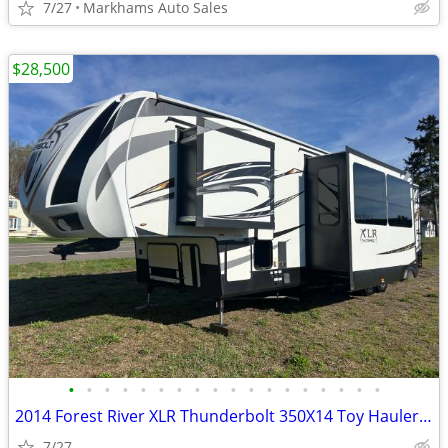
7/27
Markhams Auto Sales
$28,500
•
•
•
•
•
•
•
•
•
•
•
•
•
•
•
•
•
•
2014 Forest River XLR Thunderbolt 350X14 Toy Hauler *41ft*
7/27