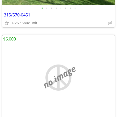
•
•
•
•
•
•
•
•
315/570-0451
7/26
Sauquoit
$6,000
no image