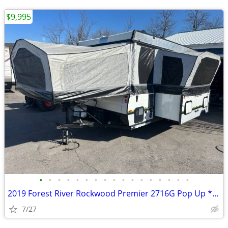
$9,995
•
•
•
•
•
•
•
•
•
•
•
•
•
•
•
•
•
2019 Forest River Rockwood Premier 2716G Pop Up *AC* *Shower*
7/27