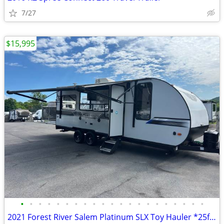
7/27
$15,995
•
•
•
•
•
•
•
•
•
•
•
•
•
•
•
•
•
•
•
•
•
2021 Forest River Salem Platinum SLX Toy Hauler *25ft*