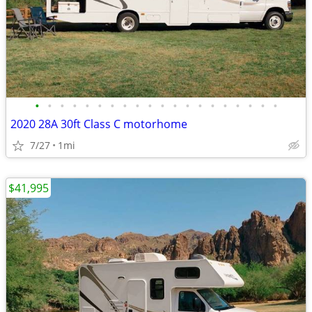
•
•
•
•
•
•
•
•
•
•
•
•
•
•
•
•
•
•
•
•
2020 28A 30ft Class C motorhome
7/27
1mi
$41,995