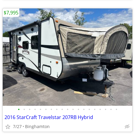
$7,995
•
•
•
•
•
•
•
•
•
•
•
•
•
•
•
•
•
•
•
2016 StarCraft Travelstar 207RB Hybrid
7/27
Binghamton