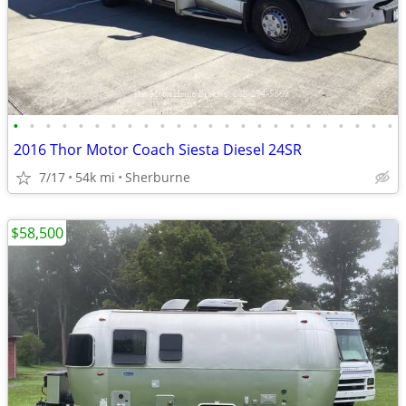
•
•
•
•
•
•
•
•
•
•
•
•
•
•
•
•
•
•
•
•
•
•
•
•
2016 Thor Motor Coach Siesta Diesel 24SR
7/17
54k mi
Sherburne
$58,500