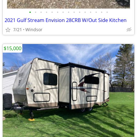
•
•
•
•
•
•
•
•
•
•
•
•
•
•
•
2021 Gulf Stream Envision 28CRB W/Out Side Kitchen
7/21
Windsor
$15,000