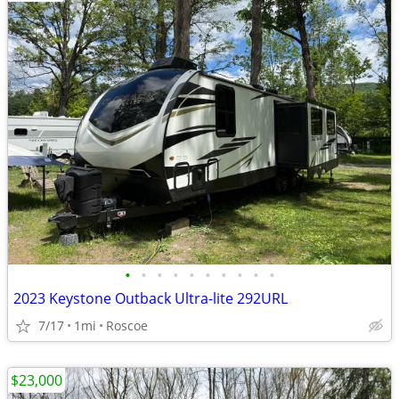
•
•
•
•
•
•
•
•
•
•
2023 Keystone Outback Ultra-lite 292URL
7/17
1mi
Roscoe
$23,000