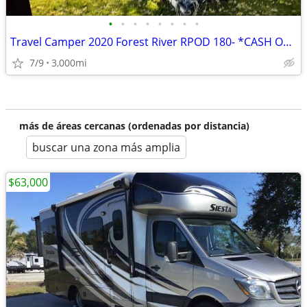
•
•
•
•
•
•
•
•
Travel Camper 2020 Forest River RPOD 180- *CASH ONLY- $ 8,500.00 OBO
7/9
3,000mi
más de áreas cercanas (ordenadas por distancia)
buscar una zona más amplia
$63,000