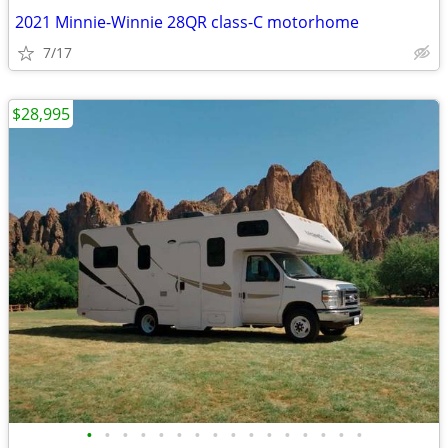
2021 Minnie-Winnie 28QR class-C motorhome
7/17
$28,995
•
•
•
•
•
•
•
•
•
•
•
•
•
•
•
•