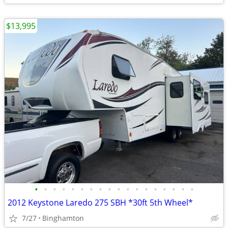
$13,995
•
•
•
•
•
•
•
•
•
•
•
•
•
•
•
•
•
•
2012 Keystone Laredo 275 SBH *30ft 5th Wheel*
7/27
Binghamton