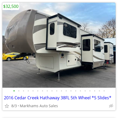
$32,500
•
•
•
•
•
•
•
•
•
•
•
•
•
•
•
•
•
•
•
•
2016 Cedar Creek Hathaway 38FL 5th Wheel *5 Slides*
8/3
Markhams Auto Sales