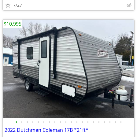
7/27
$10,995
•
•
•
•
•
•
•
•
•
•
•
•
•
•
•
•
•
•
•
•
2022 Dutchmen Coleman 17B *21ft*