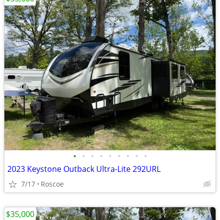
•
•
•
•
•
•
•
•
•
2023 Keystone Outback Ultra-Lite 292URL
7/17
Roscoe
$35,000