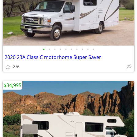
•
•
•
•
•
•
•
•
•
•
2020 23A Class C motorhome Super Saver
8/6
$34,995