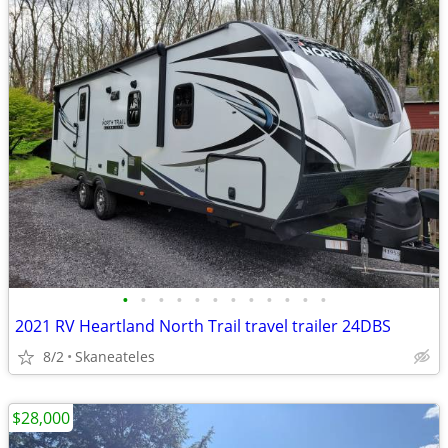
•
•
•
•
•
•
•
•
•
•
•
•
2021 RV Heartland North Trail travel trailer 24DBS
8/2
Skaneateles
$28,000