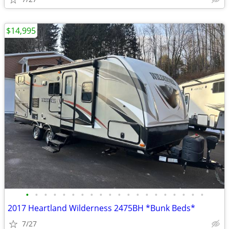
$14,995
•
•
•
•
•
•
•
•
•
•
•
•
•
•
•
•
•
•
•
•
2017 Heartland Wilderness 2475BH *Bunk Beds*
7/27