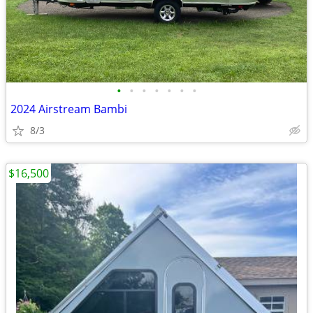
•
•
•
•
•
•
•
2024 Airstream Bambi
8/3
$16,500