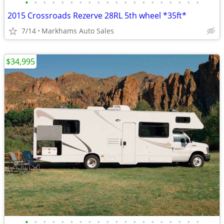
•
•
•
•
•
•
•
•
•
•
•
•
•
•
•
•
•
•
•
•
2015 Crossroads Rezerve 28RL 5th wheel *35ft*
7/14
Markhams Auto Sales
$34,995
•
•
•
•
•
•
•
•
•
•
•
•
•
•
•
•
•
•
•
•